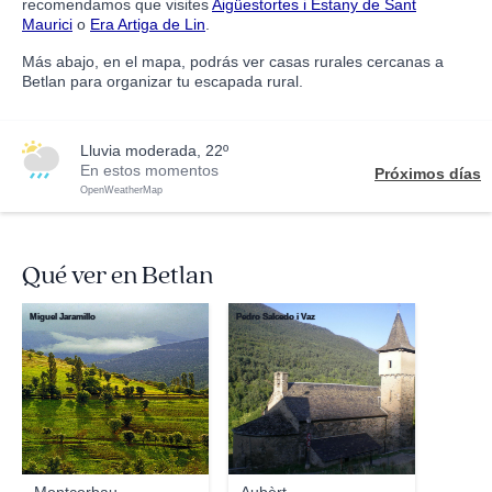
recomendamos que visites
Aigüestortes i Estany de Sant
Maurici
o
Era Artiga de Lin
.
Más abajo, en el mapa, podrás ver casas rurales cercanas a
Betlan para organizar tu escapada rural.
lluvia moderada, 22º
En estos momentos
Próximos días
OpenWeatherMap
Qué ver en Betlan
Miguel Jaramillo
Pedro Salcedo i Vaz