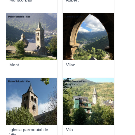
Montcorbau
Aubèrt
Pedro Salcedo i Vaz
Ramon Muntané
Mont
Vilac
Pedro Salcedo i Vaz
Pedro Salcedo i Vaz
Iglesia parroquial de
Vila