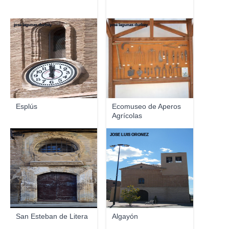
josé lagunas durbey
josé lagunas durbey
Esplús
Ecomuseo de Aperos
Agrícolas
rulety
JOSE LUIS OROÑEZ
San Esteban de Litera
Algayón