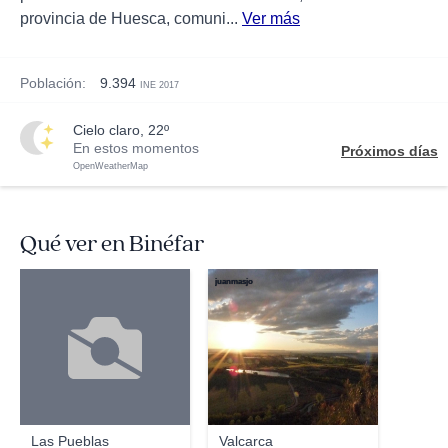
provincia de Huesca, comuni...
Ver más
Población:
9.394
INE 2017
cielo claro, 22º
En estos momentos
Próximos días
OpenWeatherMap
Qué ver en Binéfar
juanmasjo
Las Pueblas
Valcarca