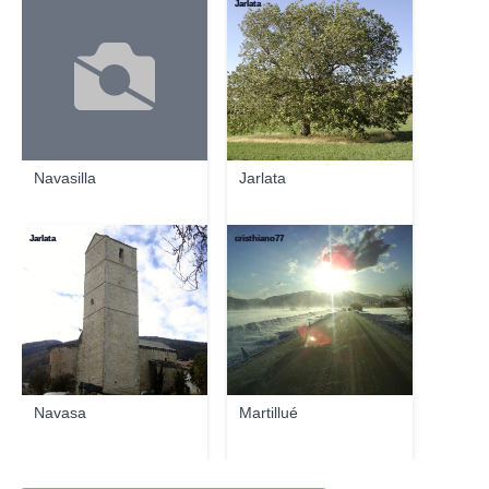
Jarlata
Navasilla
Jarlata
Jarlata
cristhiano77
Navasa
Martillué