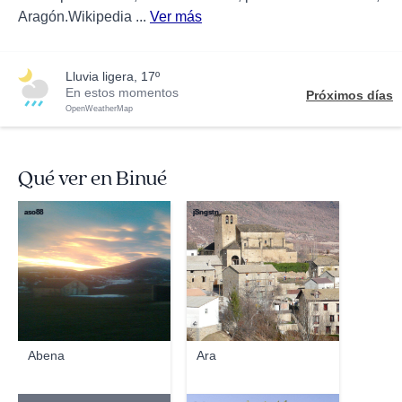
Aragón.Wikipedia ...
Ver más
lluvia ligera, 17º
En estos momentos
Próximos días
OpenWeatherMap
Qué ver en Binué
aso88
jSngstn
Abena
Ara