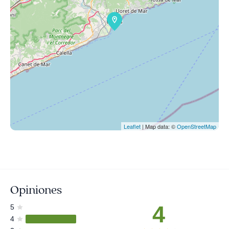
Leaflet
| Map data: ©
OpenStreetMap
Opiniones
4
5
4