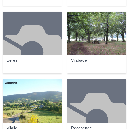
agaiteira
Seres
Vilabade
Laurentinia
Vilalle
Recesende