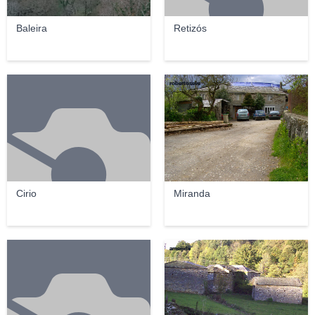
Baleira
Retizós
robertoseve
Cirio
Miranda
ameijide