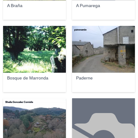
A Braña
A Pumarega
Xelo2004
panoramio
Bosque de Marronda
Paderne
Sheila Gonzalez Cornide