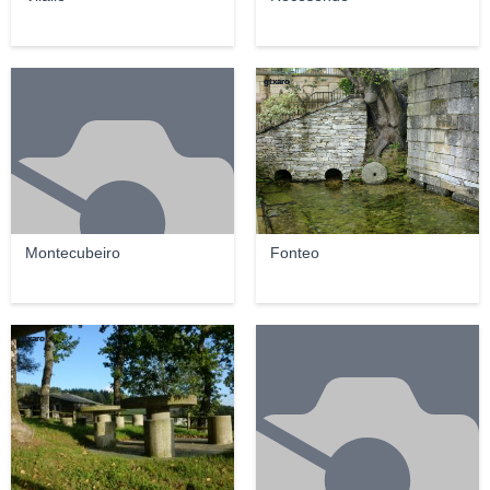
gtxaro
Montecubeiro
Fonteo
gtxaro