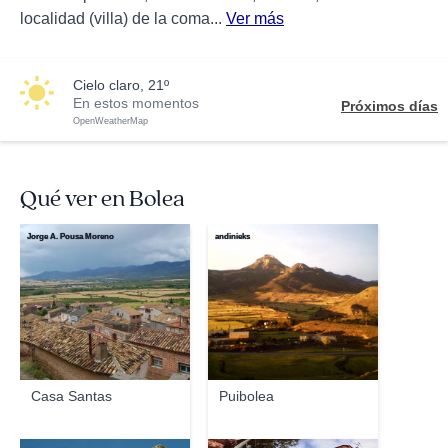
localidad (villa) de la coma...
Ver más
cielo claro, 21º
En estos momentos
Próximos días
OpenWeatherMap
Qué ver en Bolea
Jorge A. Pousa Moreno
andinieks
Casa Santas
Puibolea