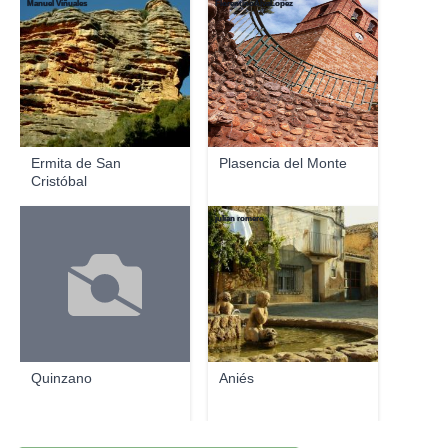
Manuel Viñuales
FlorentinoAlvaLopez
Ermita de San
Plasencia del Monte
Cristóbal
julian romero
Quinzano
Aniés