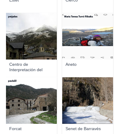
Estet
Cierco
petjades
Maria Teresa Turró Ribalta
Centro de
Aneto
Interpretación del
Parque N...
paula22
CárDeGa
Forcat
Senet de Barravés