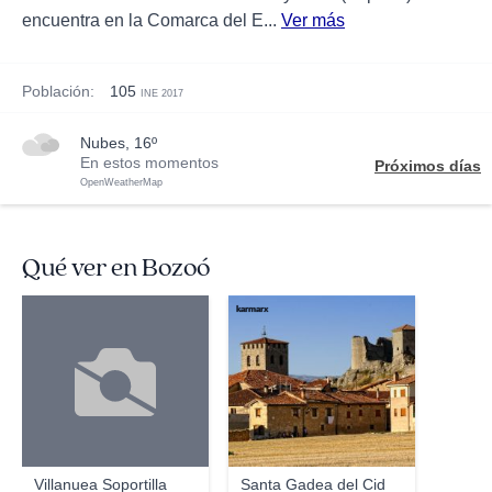
encuentra en la Comarca del E...
Ver más
Población:
105
INE 2017
nubes, 16º
En estos momentos
Próximos días
OpenWeatherMap
Qué ver en Bozoó
karmarx
Villanuea Soportilla
Santa Gadea del Cid