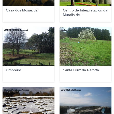
Casa dos Mosaicos
Centro de Interpretación da
Muralla de...
JMRODRIGUEZ-Pavoreal
carlos_
Ombreiro
Santa Cruz da Retorta
Beatriz Penalonga Navarro
AndyRobertsPhotos