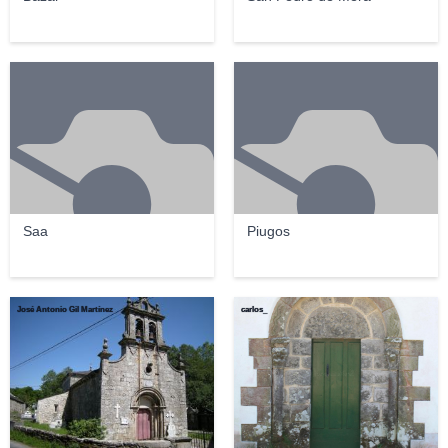
Saa
Piugos
José Antonio Gil Martínez
carlos_