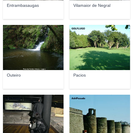
Entrambasaugas
Vilamaior de Negral
robmenen
GOLFLUGO
Outeiro
Pacios
Lugo Turismo
AdriPozuelo