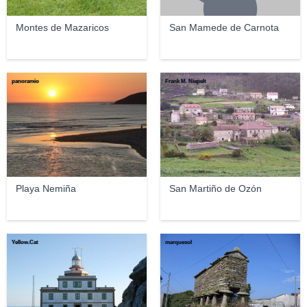
Montes de Mazaricos
San Mamede de Carnota
panoramio
Frank M. Niepelt
Playa Nemiña
San Martiño de Ozón
Yellow.Cat
marquesol