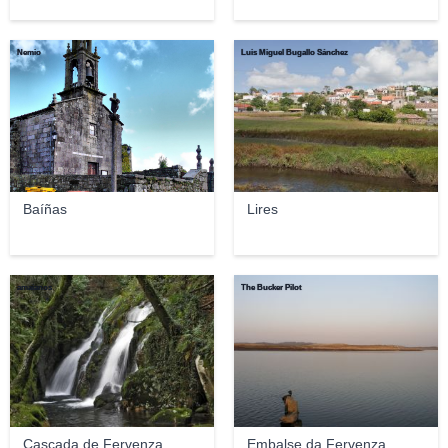
Nemio
Luis Miguel Bugallo Sánchez
Baíñas
Lires
amaianos
The Bucker Pilot
Cascada de Fervenza
Embalse da Fervenza