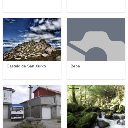
Noel Feans
Castelo de San Xurxo
Beba
Nemio
amaianos