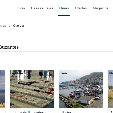
Inicio
Casas rurales
Guías
Ofertas
Magazine
ntes
Qué ver
 Buxantes
Jsanchezes
ricardo
Ilda
Lonja de Pescadores
Fisterra
M