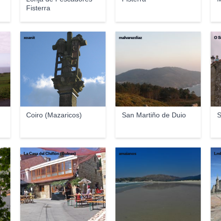
Fisterra
xoanit
malvarezdiaz
O S
Coiro (Mazaricos)
San Martiño de Duio
S
La Casa del Chiflón (Bulnes)
amaianos
Lmb