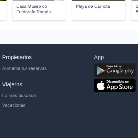
Casa Museo do
Playa de Carnota
S
Fotógrafo Ramón
B
Caamañ...
Propietarios
App
Aumenta tus reservas
Viajeros
Lo más buscado
Vacaciones