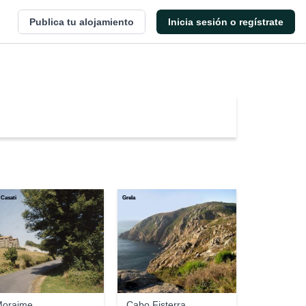
Publica tu alojamiento
Inicia sesión o regístrate
 Casati
Grela
oraime
Cabo Fisterra