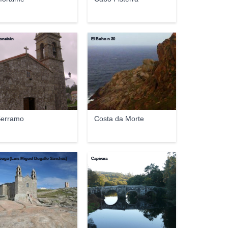
oneirán
El Buho n 30
erramo
Costa da Morte
uga (Luis Miguel Bugallo Sánchez)
Capivara