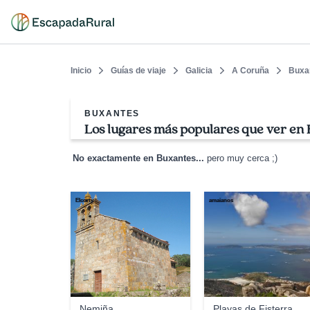
Inicio
Guías de viaje
Galicia
A Coruña
Buxa
BUXANTES
Los lugares más populares que ver en
No exactamente en Buxantes...
pero muy cerca ;)
Elcorty
amaianos
Nemiña
Playas de Fisterra