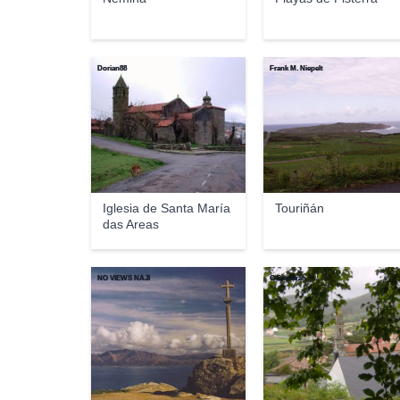
Dorian88
Frank M. Niepelt
Iglesia de Santa María
Touriñán
das Areas
NO VIEWS NAJI
O Soneirán