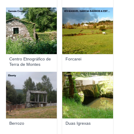
Germán Cruces
IES MANUEL GARCÍA BARROS A ESTRADA- PONTEVEDRA
Centro Etnográfico de
Forcarei
Terra de Montes
Elcorty
Elcorty
Berrozo
Duas Igrexas