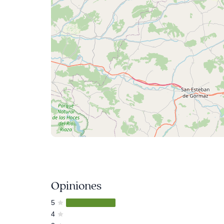
Opiniones
5
4