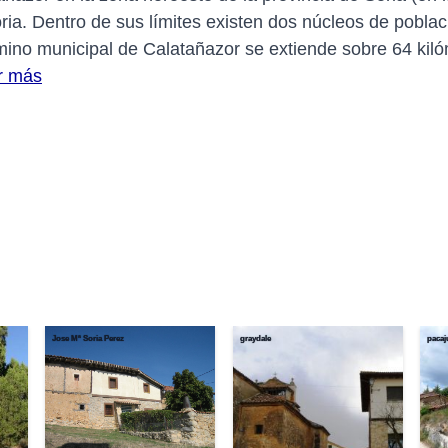
ia. Dentro de sus límites existen dos núcleos de poblaci
érmino municipal de Calatañazor se extiende sobre 64 k
r más
Jose Mª Soria Perez
graydale
pacaj