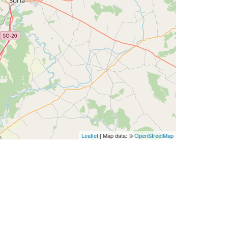
Leaflet
| Map data: ©
OpenStreetMap