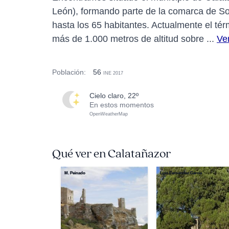
León), formando parte de la comarca de Sor
hasta los 65 habitantes. Actualmente el t
más de 1.000 metros de altitud sobre ...
Ve
Población:
56
INE 2017
cielo claro, 22º
En estos momentos
OpenWeatherMap
Qué ver en Calatañazor
M. Peinado
Luis Fernández García