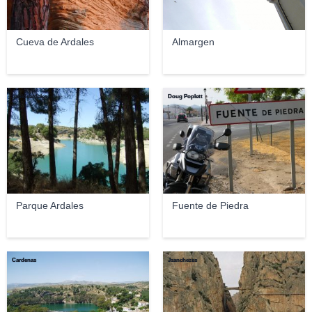
Cueva de Ardales
Almargen
gabideardales
Doug Poplett
Parque Ardales
Fuente de Piedra
Cardenas
Jsanchezes