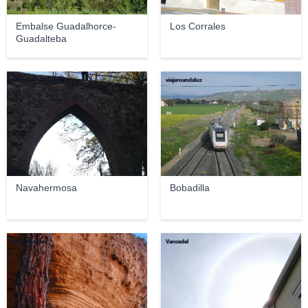
Embalse Guadalhorce-
Los Corrales
Guadalteba
Jesus Dominguez Sanchez
viajeroandaluz
Navahermosa
Bobadilla
Jari Koivunen
Vancedel