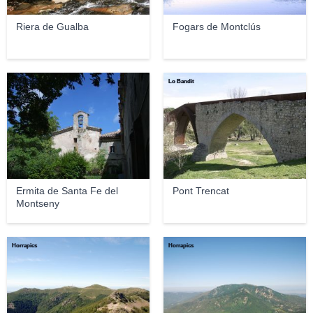
Riera de Gualba
Fogars de Montclús
Jordi Payà
Lo Bandit
Ermita de Santa Fe del
Pont Trencat
Montseny
Horrapics
Horrapics