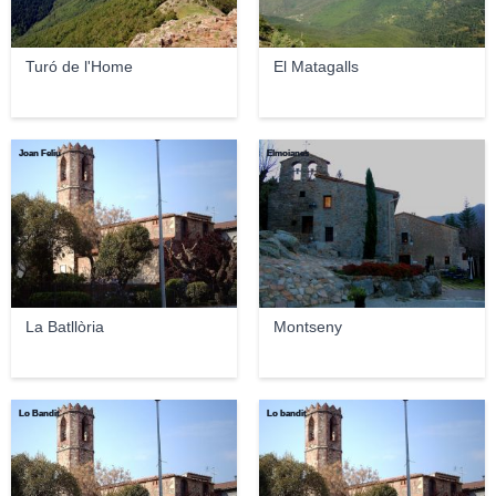
Turó de l'Home
El Matagalls
Joan Feliu
Elmoianes
La Batllòria
Montseny
Lo Bandit
Lo bandit