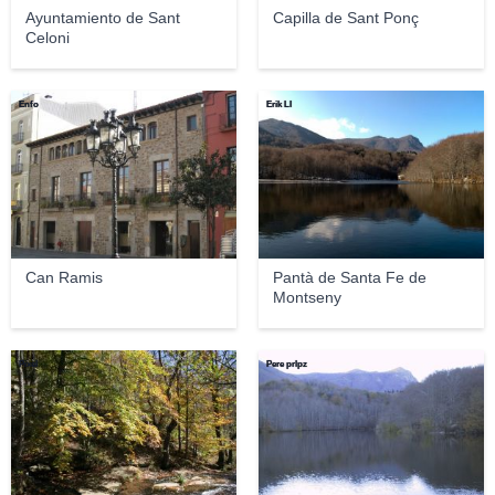
Ayuntamiento de Sant
Capilla de Sant Ponç
Celoni
Enfo
Erik LI
Can Ramis
Pantà de Santa Fe de
Montseny
Pixel
Pere prlpz