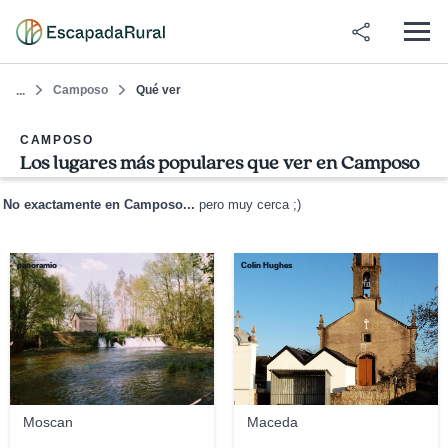
Camposo
Qué ver
...
CAMPOSO
Los lugares más populares que ver en Camposo
No exactamente en Camposo...
pero muy cerca ;)
panoramio
Colin Hughes
Moscan
Maceda