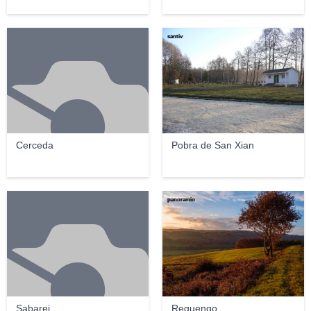
santiv
Cerceda
Pobra de San Xian
panoramio
Sabarei
Reguengo