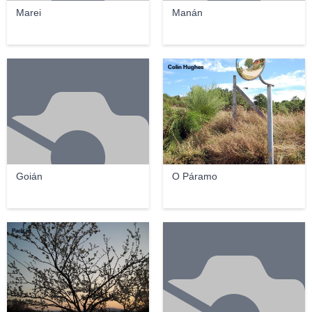
Marei
Manán
Colin Hughes
Goián
O Páramo
Pach.jrt