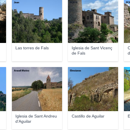
Joan
PCB75
PC
Las torres de Fals
Iglesia de Sant Vicenç
C
de Fals
d
Araceli Merino
Elmoianes
jor
Iglesia de Sant Andreu
Castillo de Aguilar
E
d'Aguilar