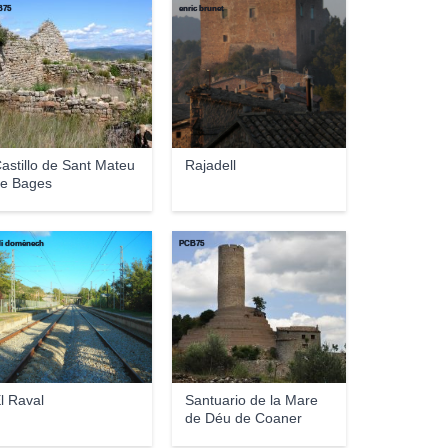
B75
enric brunet
astillo de Sant Mateu
Rajadell
e Bages
di domènech
PCB75
l Raval
Santuario de la Mare
de Déu de Coaner