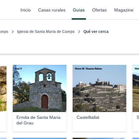
Inicio
Casas rurales
Guías
Ofertas
Magazine
amps
Iglesia de Santa Maria de Camps
Qué ver cerca
Xevi V
Victor M. Vicente Selvas
Víc
Ermita de Santa Maria
Castelltallat
S
del Grau