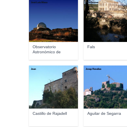
José Luis Mieza
enric brunet
Observatorio
Fals
Astronómico de
Castelltal...
Joan
Josep Renalias
Castillo de Rajadell
Aguilar de Segarra