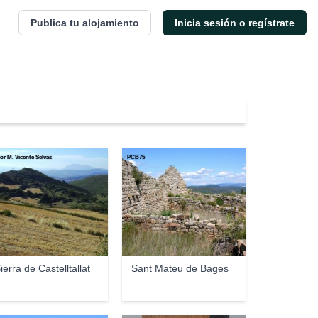
Publica tu alojamiento
Inicia sesión o regístrate
tor M. Vicente Selvas
PCB75
ierra de Castelltallat
Sant Mateu de Bages