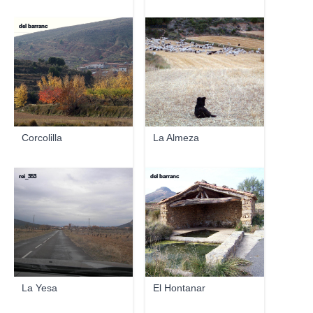
del barranc
isdami
Corcolilla
La Almeza
rei_353
del barranc
La Yesa
El Hontanar