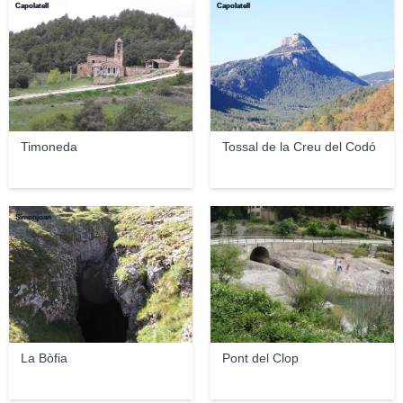
Capolatell
Capolatell
Timoneda
Tossal de la Creu del Codó
Simonjoan
Capolatell
La Bòfia
Pont del Clop