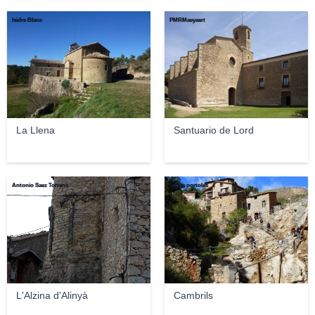
Isidre Blanc
PMRMaeyaert
La Llena
Santuario de Lord
Antonio Saez Torrens
carlos portoles
L'Alzina d'Alinyà
Cambrils