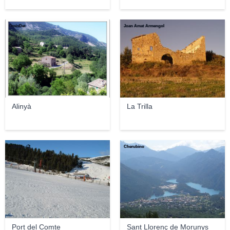
OssisDet
Joan Amat Armengol
Alinyà
La Trilla
→Toni← ৣৗ
Cherubino
Port del Comte
Sant Llorenç de Morunys