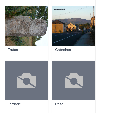
dlopez
manolofeal
Trufas
Cabreiros
Tardade
Pazo