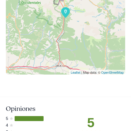
Leaflet
| Map data: ©
OpenStreetMap
Opiniones
5
5
4