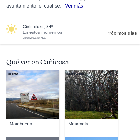
ayuntamiento, el cual se...
Ver más
cielo claro, 34º
En estos momentos
Próximos días
OpenWeatherMap
Qué ver en Cañicosa
se_bmw
Carlos Cuerda
Matabuena
Matamala