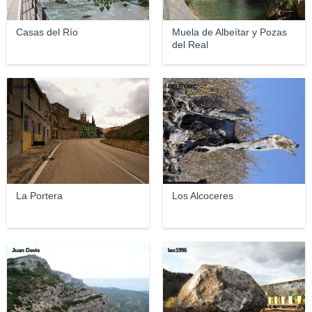
Casas del Río
Muela de Albeítar y Pozas
del Real
milouba
GELITOMC
La Portera
Los Alcoceres
Juan Devis
leo1996