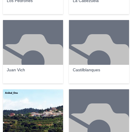
Los Pedrones
La Cabezuela
Juan Vich
Castilblanques
Anibal_One