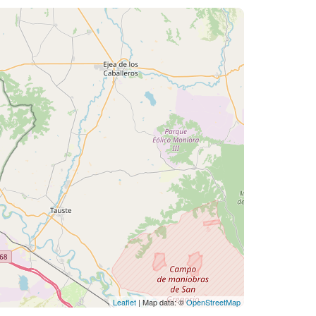
Leaflet
| Map data: ©
OpenStreetMap