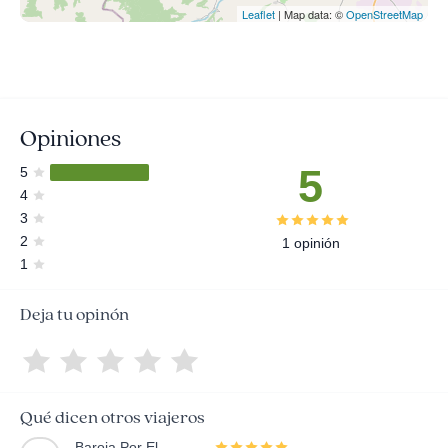
Leaflet
| Map data: ©
OpenStreetMap
Opiniones
5
5
4
3
2
1 opinión
1
Deja tu opinón
Qué dicen otros viajeros
Baroja Por El