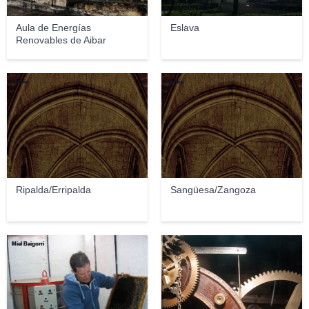
Aula de Energías
Eslava
Renovables de Aibar
Guibix
Guibix
Ripalda/Erripalda
Sangüesa/Zangoza
Miel Baigorri
stux