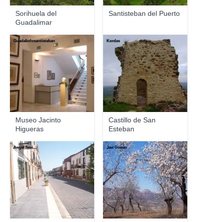
Sorihuela del
Santisteban del Puerto
Guadalimar
Guadalinfosantisteban
Kordas
Museo Jacinto
Castillo de San
Higueras
Esteban
Angel Sevi....
Javi Gómez