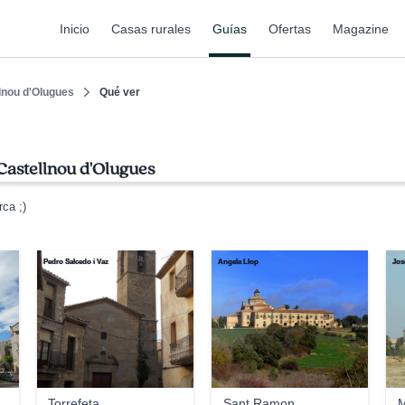
Inicio
Casas rurales
Guías
Ofertas
Magazine
lnou d'Olugues
Qué ver
Castellnou d'Olugues
ca ;)
Pedro Salcedo i Vaz
Angela Llop
Jos
Torrefeta
Sant Ramon
M