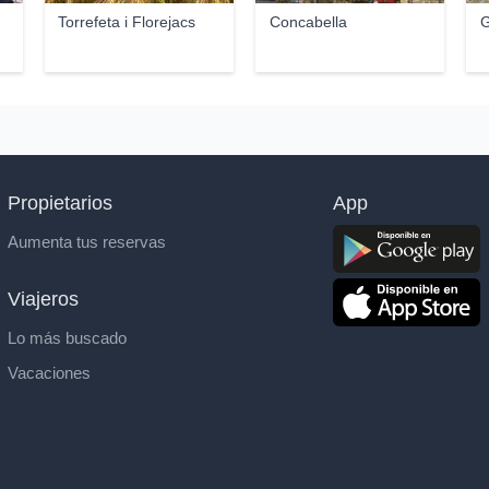
Torrefeta i Florejacs
Concabella
G
Propietarios
App
Aumenta tus reservas
Viajeros
Lo más buscado
Vacaciones