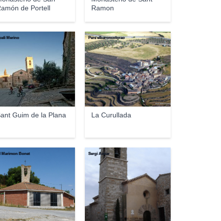
amón de Portell
Ramon
celi Merino
Pere elbaroncolorao
ant Guim de la Plana
La Curullada
l Marimon Bonet
Sergi Aznar