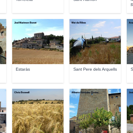
R
Joel Marimon Bonet
Met de Ribes
Ara
Estaràs
Sant Pere dels Arquells
S
Chris Boswell
Alberto Gonzalez Rovira
Joe