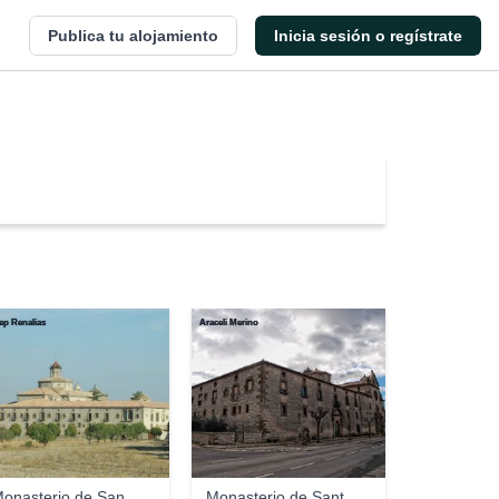
Publica tu alojamiento
Inicia sesión o regístrate
ep Renalias
Araceli Merino
onasterio de San
Monasterio de Sant