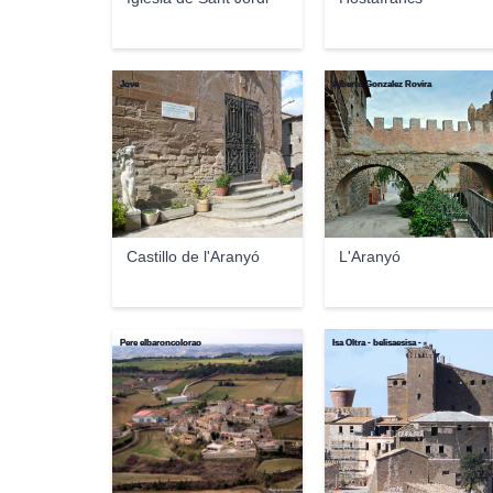
Jove
Alberto Gonzalez Rovira
Castillo de l'Aranyó
L'Aranyó
Pere elbaroncolorao
Isa Oltra - belisaesisa -