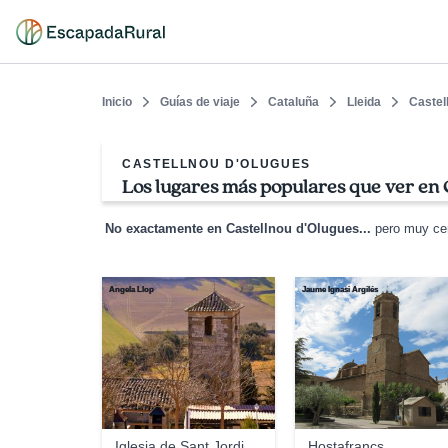
Inicio
Guías de viaje
Cataluña
Lleida
Castel
CASTELLNOU D'OLUGUES
Los lugares más populares que ver en 
No exactamente en Castellnou d'Olugues...
pero muy cer
Angela Llop
Jaume Ignasi Argilés
Iglesia de Sant Jordi
Hostafrancs