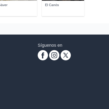
àver
El Canós
Síguenos en