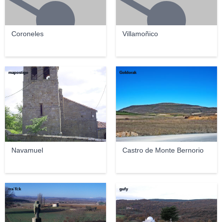
Coroneles
Villamoñico
mapostigo
Goldorak
Navamuel
Castro de Monte Bernorio
tra´fi:k
gufy