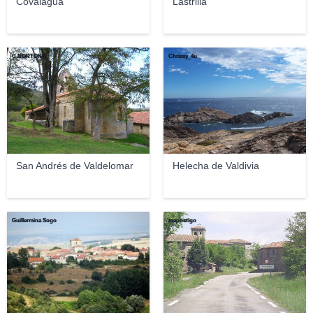
Covalagua
Lastrilla
C.NORTON
Chrissy_4u
San Andrés de Valdelomar
Helecha de Valdivia
Guillermina Sogo
mapostigo