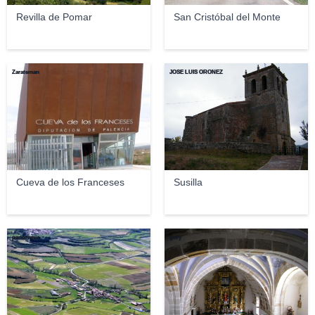
Revilla de Pomar
San Cristóbal del Monte
Zarateman
JOSE LUIS OROÑEZ
Cueva de los Franceses
Susilla
panoramio
gufy