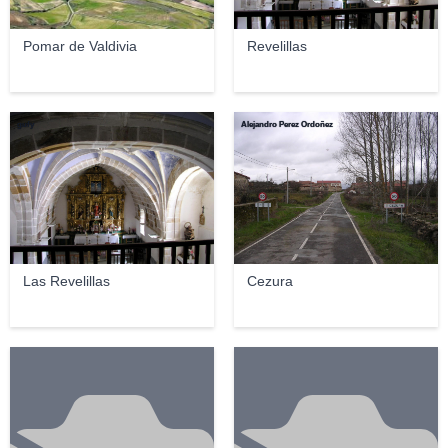
Pomar de Valdivia
Revelillas
gufy
Alejandro Perez Ordoñez
Las Revelillas
Cezura