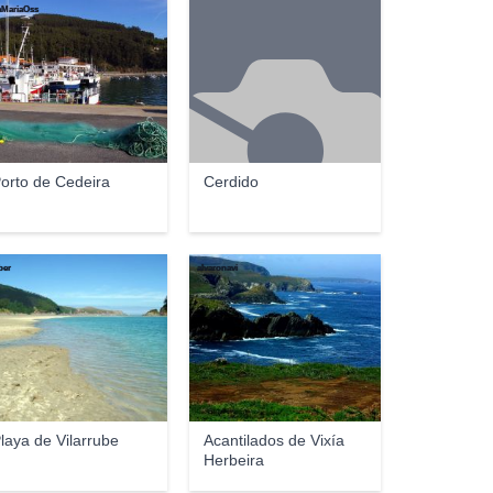
MariaOss
orto de Cedeira
Cerdido
ber
alvaronavi
laya de Vilarrube
Acantilados de Vixía
Herbeira