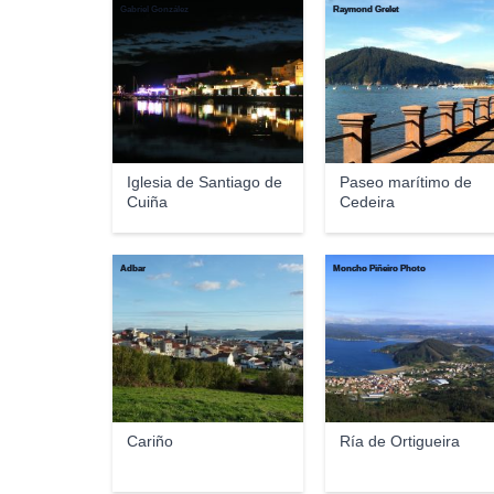
Gabriel González
Raymond Grelet
Iglesia de Santiago de
Paseo marítimo de
Cuiña
Cedeira
Adbar
Moncho Piñeiro Photo
Cariño
Ría de Ortigueira