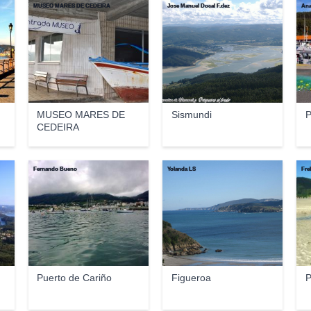
MUSEO MARES DE CEDEIRA
Jose Manuel Docal F.dez
Ana
MUSEO MARES DE
Sismundi
P
CEDEIRA
Fernando Bueno
Yolanda LS
Fre
Puerto de Cariño
Figueroa
P