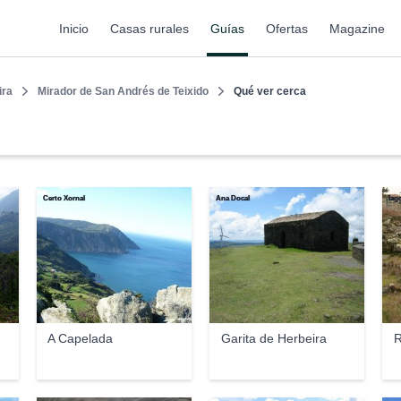
Inicio
Casas rurales
Guías
Ofertas
Magazine
ira
Mirador de San Andrés de Teixido
Qué ver cerca
Certo Xornal
Ana Docal
Iag
A Capelada
Garita de Herbeira
R