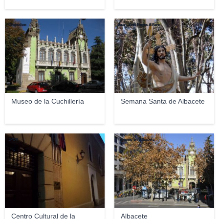
Chowdon
Juan José Reyes Alfaro
Museo de la Cuchillería
Semana Santa de Albacete
JPOK
Turismo en Albacete
Centro Cultural de la
Albacete