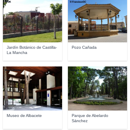
JPOK
© FranciscoGC
Jardín Botánico de Castilla-
Pozo Cañada
La Mancha
Museoalbacete
Héctor S. Marqueño Collado
Museo de Albacete
Parque de Abelardo
Sánchez