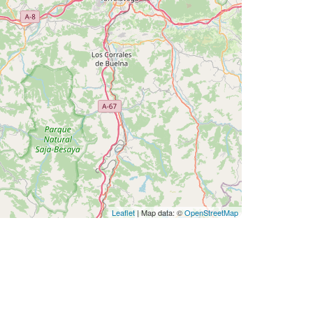
Leaflet
| Map data: ©
OpenStreetMap