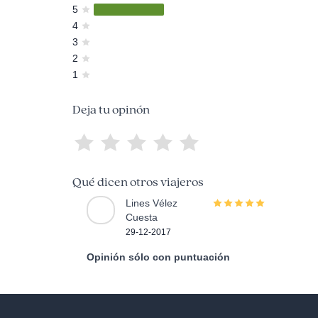
5
4
3
2
1
Deja tu opinón
Qué dicen otros viajeros
Lines Vélez
Cuesta
29-12-2017
Opinión sólo con puntuación