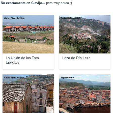
No exactamente en Clavijo...
pero muy cerca ;)
Carlos Sieiro del Nido
Carlos Sieiro del Nido
La Unión de los Tres
Leza de Río Leza
Ejércitos
Carlos Sieiro del Nido
Pigmentoazul