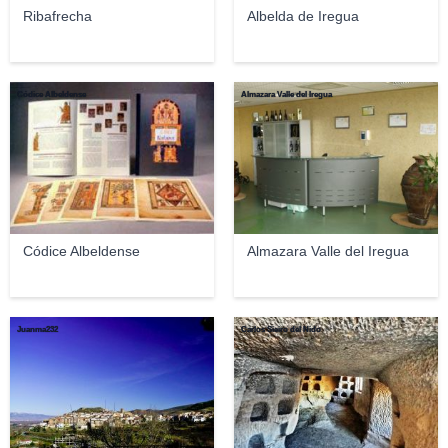
Ribafrecha
Albelda de Iregua
Códice Albeldense
Almazara Valle del Iregua
Códice Albeldense
Almazara Valle del Iregua
Juanma232
Carlos Sieiro del Nido