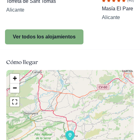
(46)
Torreta de Sant Tomàs
Masía El Pare Sa
Alicante
Alicante
Ver todos los alojamientos
Cómo llegar
+
−