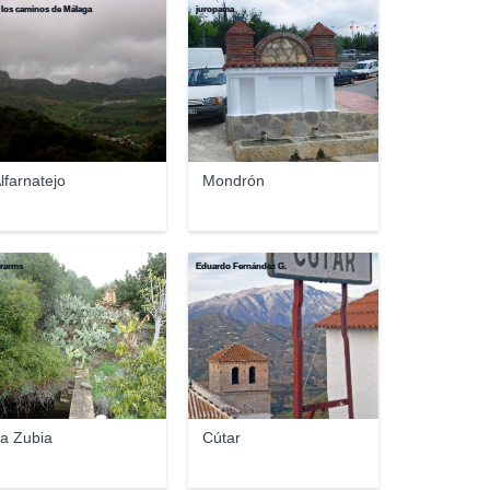
 los caminos de Málaga
juropama
lfarnatejo
Mondrón
erarms
Eduardo Fernández G.
a Zubia
Cútar