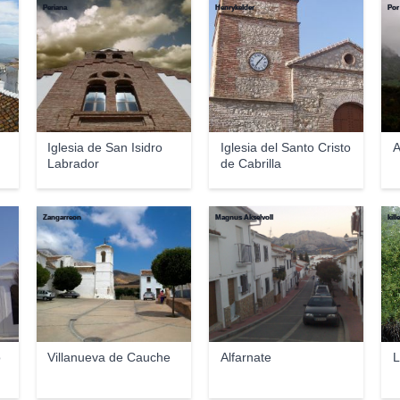
Periana
Henrykelder
Por
Iglesia de San Isidro
Iglesia del Santo Cristo
A
Labrador
de Cabrilla
Zangarreon
Magnus Akselvoll
kill
o
Villanueva de Cauche
Alfarnate
L