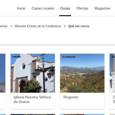
Inicio
Casas rurales
Guías
Ofertas
Magazine
menar
Mirador Ermita de la Candelaria
Qué ver cerca
hall-9000
Té y kriptonita
Tyk
Iglesia Nuestra Señora
Riogordo
C
de Gracia
S