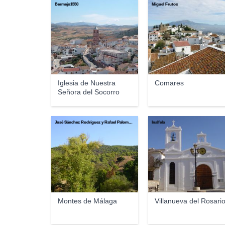
Bermejo1550
Miguel Frutos
Iglesia de Nuestra
Comares
Señora del Socorro
José Sánchez Rodríguez y Rafael Palomo López
Inalfela
Montes de Málaga
Villanueva del Rosari