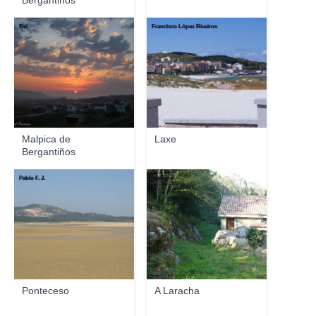
Bergantiños
Bel
Francisco López Riveiros
Malpica de
Laxe
Bergantiños
Pablo F. J.
Emilio
Ponteceso
A Laracha