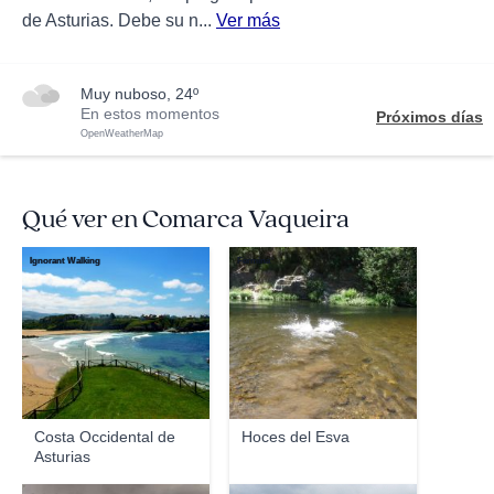
de Asturias. Debe su n...
Ver más
muy nuboso, 24º
En estos momentos
Próximos días
OpenWeatherMap
Qué ver en Comarca Vaqueira
Ignorant Walking
Fermina
Costa Occidental de
Hoces del Esva
Asturias