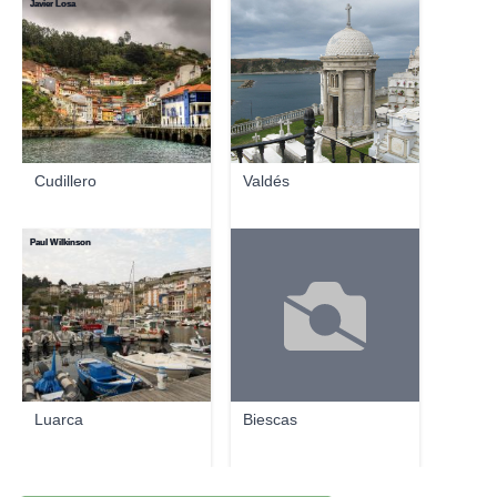
Javier Losa
Cudillero
Valdés
Paul Wilkinson
Luarca
Biescas