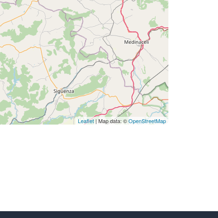
Leaflet
| Map data: ©
OpenStreetMap