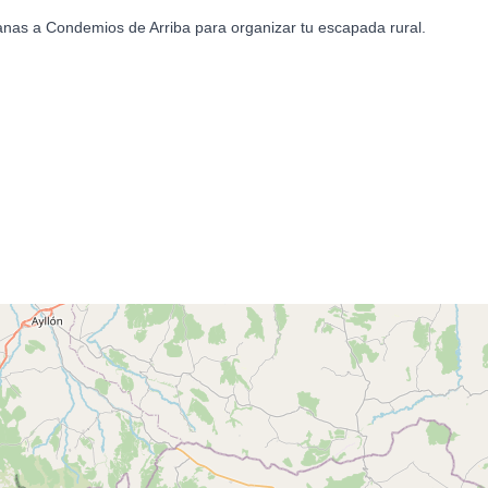
anas a Condemios de Arriba para organizar tu escapada rural.