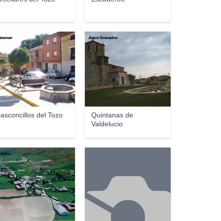
ateman
Jesus Granados
asconcillos del Tozo
Quintanas de
Valdelucio
lumira