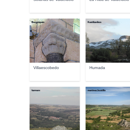
Burgospain
Kastilianikos
Villaescobedo
Humada
karmarx
martinez.bustillo