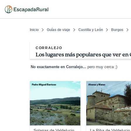
Inicio
Guías de viaje
Castilla y León
Burgos
CORRALEJO
Los lugares más populares que ver en 
No exactamente en Corralejo...
pero muy cerca ;)
Pedro Miguel Barriuso
Alvarez y Mateo
Solanas de Valdelucio
La Riba de Valdelucio