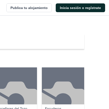
Publica tu alojamiento
Inicia sesión o regístrate
rcellares del Tozo
Escuderos