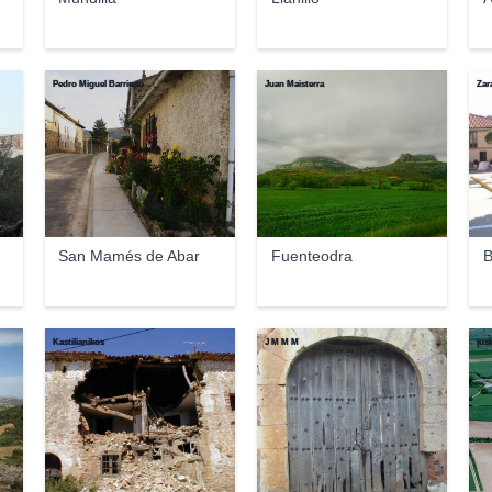
Pedro Miguel Barriuso
Juan Maisterra
Zar
San Mamés de Abar
Fuenteodra
B
Kastilianikos
J M M M
jus