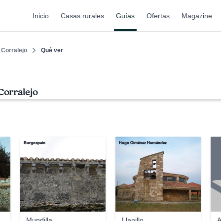
Inicio
Casas rurales
Guías
Ofertas
Magazine
Corralejo
Qué ver
Corralejo
Burgospain
Hugo Giménez Hernández
Mundilla
Llanillo
A