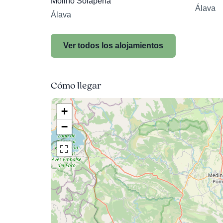
Molino Solapeña
Álava
Álava
Ver todos los alojamientos
Cómo llegar
+
−