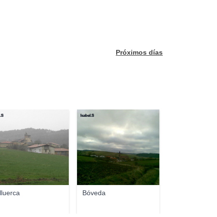
Próximos días
.S
Isabel.S
lluerca
Bóveda