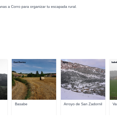
anas a Corro para organizar tu escapada rural.
Dani Barrios
llejna
Isabel
Basabe
Arroyo de San Zadornil
Va