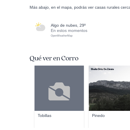
Más abajo, en el mapa, podrás ver casas rurales cerc
algo de nubes, 29º
En estos momentos
OpenWeatherMap
Qué ver en Corro
Sheila Ortiz De Zárate
Tobillas
Pinedo