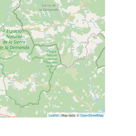
Leaflet
| Map data: ©
OpenStreetMap