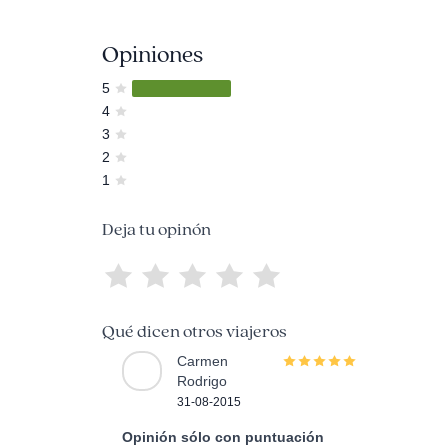
Opiniones
5
4
3
2
1
Deja tu opinón
Qué dicen otros viajeros
Carmen
Rodrigo
31-08-2015
Opinión sólo con puntuación