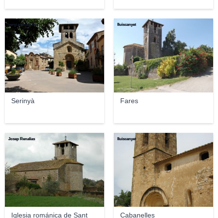
sergi planaguma
lluiscanyet
Serinyà
Fares
Josep Renalias
lluiscanyet
Iglesia románica de Sant
Cabanelles