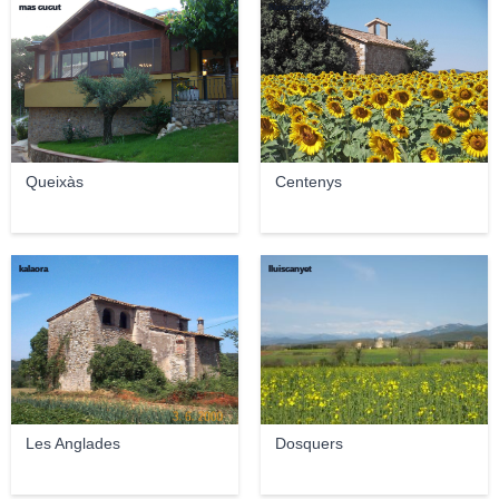
mas cucut
lluiscanyet
Queixàs
Centenys
kalaora
lluiscanyet
Les Anglades
Dosquers