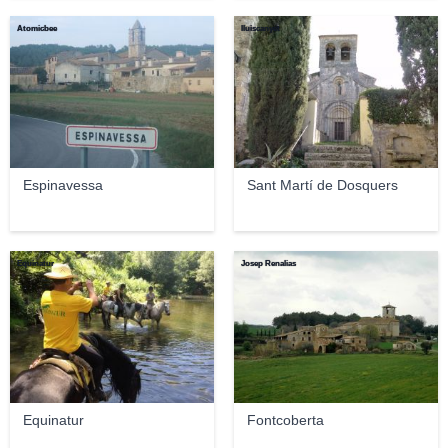
Atomicbee
lluiscanyet
Espinavessa
Sant Martí de Dosquers
Equinatur
Josep Renalias
Equinatur
Fontcoberta