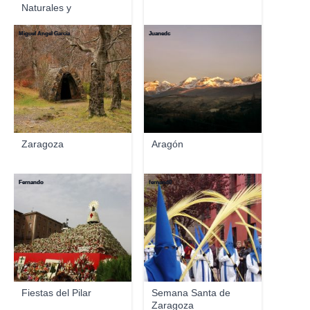
Naturales y
Mineralog...
Miguel Ángel García
Juanedc
Zaragoza
Aragón
Fernando
fernand0
Fiestas del Pilar
Semana Santa de
Zaragoza