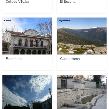
Collado Villalba
El Escorial
Albeins
Miguel303xm
Estremera
Guadarrama
enriqueayuso
antonio loeches