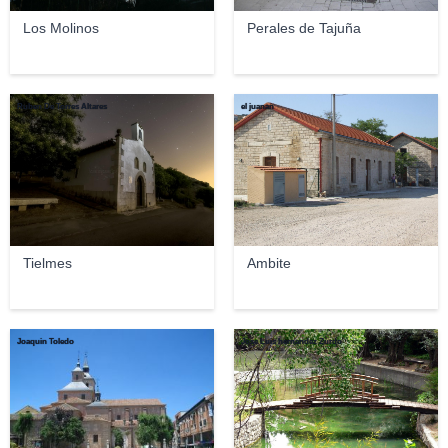
Los Molinos
Perales de Tajuña
Ruben De Torres Altares
el juanan
Tielmes
Ambite
Joaquin Toledo
Jose Luis hernandez Zurdo