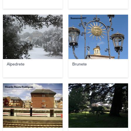
Eva
Scarecrow1977
Alpedrete
Brunete
Ricardo Ricote Rodriguez
Elena Martínez