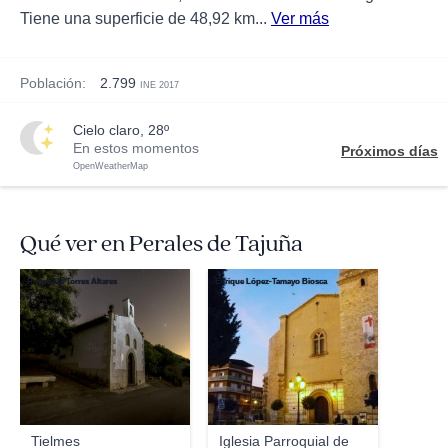
Tiene una superficie de 48,92 km...
Ver más
Población:
2.799
INE 2017
cielo claro, 28º
En estos momentos
Próximos días
OpenWeatherMap
Qué ver en Perales de Tajuña
Ruben De Torres Altares
Enrique López-Tamayo Biosca
Tielmes
Iglesia Parroquial de