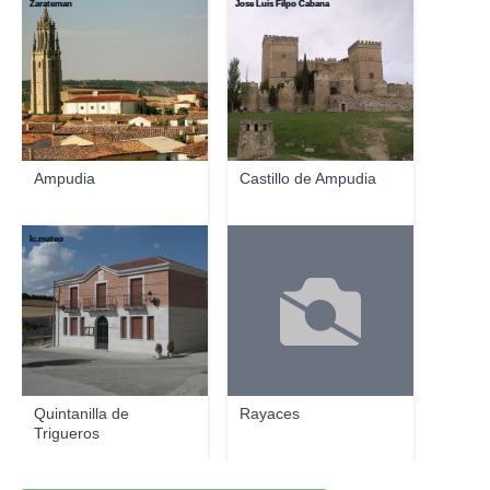
Zarateman
Jose Luis Filpo Cabana
Ampudia
Castillo de Ampudia
lc.mateo
Quintanilla de
Rayaces
Trigueros