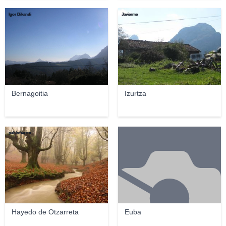
Igor Bikandi
Javierme
Bernagoitia
Izurtza
pablofausto
Hayedo de Otzarreta
Euba