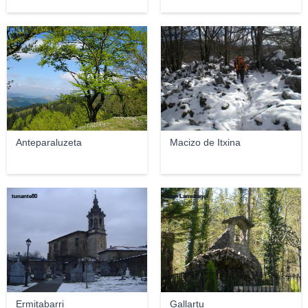
gtxaro
oargi
Anteparaluzeta
Macizo de Itxina
tunante80
Juan Larreategui
Ermitabarri
Gallartu