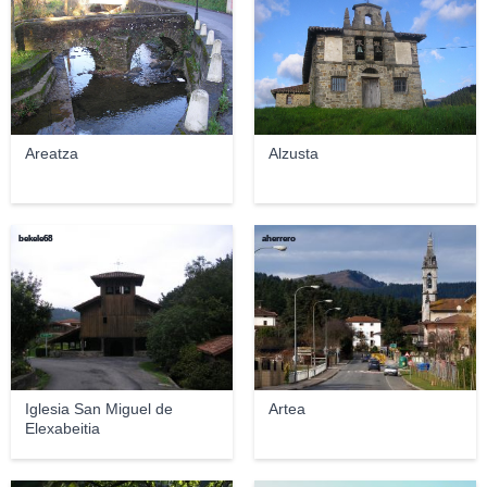
Areatza
Alzusta
bekele68
aherrero
Iglesia San Miguel de
Artea
Elexabeitia