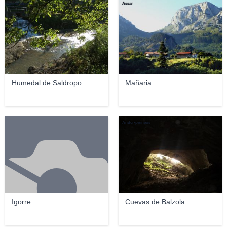
panoramio
Assar
Humedal de Saldropo
Mañaria
Ander-pirineos
Igorre
Cuevas de Balzola