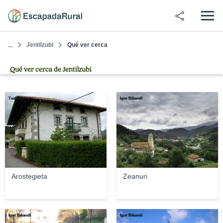
Jentilzubi
Qué ver cerca
...
Qué ver cerca de Jentilzubi
Txabi Iturrate
Igor Bikandi
Arostegieta
Zeanuri
Igor Bikandi
Igor Bikandi