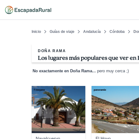
Inicio
Guías de viaje
Andalucía
Córdoba
Do
DOÑA RAMA
Los lugares más populares que ver e
No exactamente en Doña Rama...
pero muy cerca ;)
f-moyano
panoramio
Navalcuervo
El Hoyo