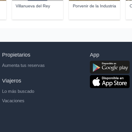
Villanueva del Rey
Porvenir de la Industria
C
Propietarios
App
Aumenta tus reservas
Viajeros
Lo más buscado
Vacaciones