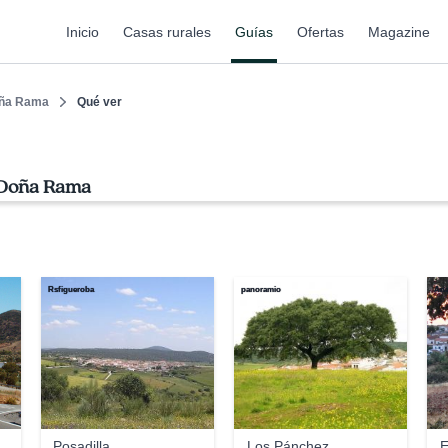
Inicio
Casas rurales
Guías
Ofertas
Magazine
ña Rama
Qué ver
n Doña Rama
Rsfigueroba
panoramio
Ana
Posadilla
Los Pánchez
E