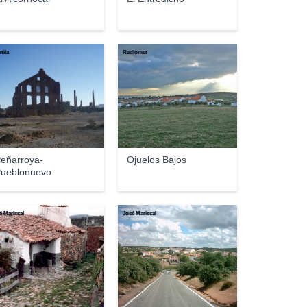
tila
Radiomet
eñarroya-
Ojuelos Bajos
ueblonuevo
é Mariscal
José Mariscal