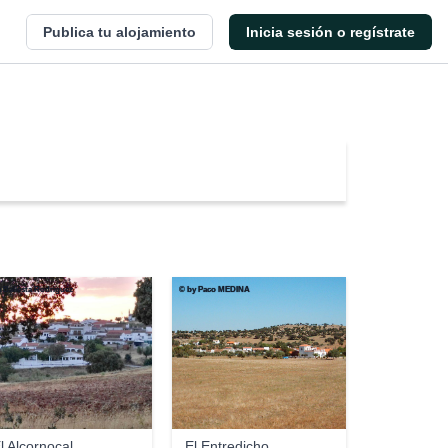
Publica tu alojamiento
Inicia sesión o regístrate
 Ballesta Rodriguez
© by Paco MEDINA
l Alcornocal
El Entredicho