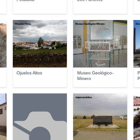
Museo Histórico de Belmez y del Territorio Minero
Ricardo Fimia
Museo Geológico-Minero
thor
Ojuelos Altos
Museo Geológico-
P
Minero
P
viajeroandaluz
Jos