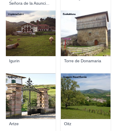
Señora de la Asunci...
>>päntarheî<<
Euskalduna
Igurin
Torre de Donamaria
EpMartín ☼
Joaquim Naval Borràs
Artze
Oitz