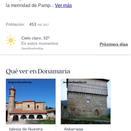
la merindad de Pamp...
Ver más
Población:
453
INE 2017
cielo claro, 32º
En estos momentos
Próximos días
OpenWeatherMap
Qué ver en Donamaria
Joaquim Naval Borràs
Joaquim Naval Borràs
Iglesia de Nuestra
Askarraga