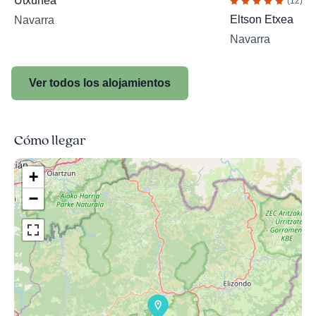
Utxunea
(12)
Eltson Etxea
Navarra
Navarra
Ver todos los alojamientos
Cómo llegar
+
−