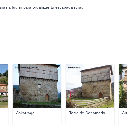
nas a Igurin para organizar tu escapada rural.
Joaquim Naval Borràs
Euskalduna
EpMa
Askarraga
Torre de Donamaria
Ar