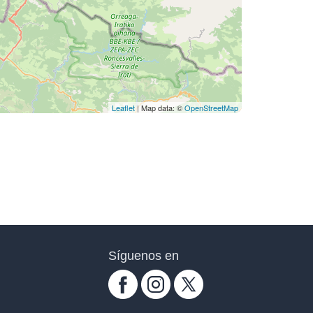
Leaflet
| Map data: ©
OpenStreetMap
Síguenos en