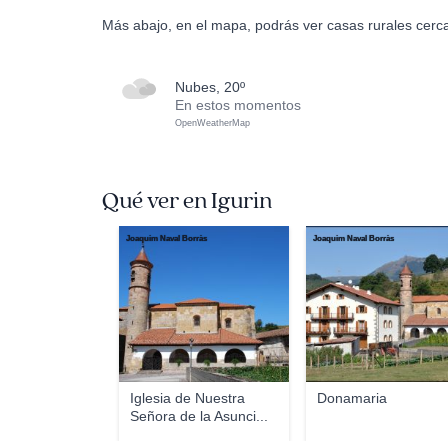
Más abajo, en el mapa, podrás ver casas rurales cerca
nubes, 20º
En estos momentos
OpenWeatherMap
Qué ver en Igurin
Joaquim Naval Borràs
Joaquim Naval Borràs
Iglesia de Nuestra
Donamaria
Señora de la Asunci...