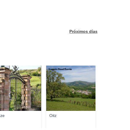
Próximos días
rtín ☼
Joaquim Naval Borràs
tze
Oitz